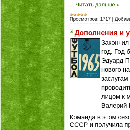
...
Читать дальше »
Просмотров:
1717
|
Добав
Дополнения и у
Закончил 
год. Год
Эдуард П
нового на
заслугам
проводит
лицом к 
Валерий 
Команда в этом сезо
СССР и получила п