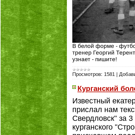
В белой форме - футбо
тренер Георгий Терент
узнает - пишите!
Просмотров:
1581
|
Добав
Курганский бол
Известный екате
прислал нам текс
Свердловск" за 3
курганского "Стр