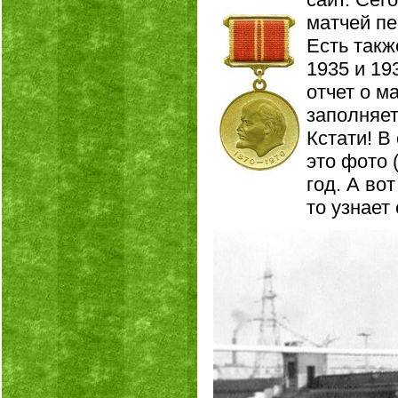
матчей пе
Есть такж
1935 и 19
отчет о м
заполняет
Кстати! В
это фото 
год. А во
то узнает