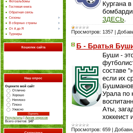
Фотоальбомы
Кургана в
Гостевая книга
бомбардир
Обратная связь
ЗДЕСЬ
.
Сезоны
В сборных страны
От А до Я
Просмотров:
1357
|
Добав
Турниры
Б - Братья Буши
Кошелек сайта
Буши - эт
футболист
составе "
если их с
Наш опрос
Бушмановы
Оцените мой сайт
Отлично
Урала по 
Хорошо
воспитан
Неплохо
Плохо
Аты, зага
Ужасно
хоккеист 
Результаты
|
Архив опросов
Всего ответов:
147
Просмотров:
659
|
Добави
Статистика