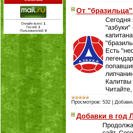
От "бразильца"
Сегодня 
Онлайн всего:
1
"азбуки"
Гостей:
1
Пользователей:
0
капитана
"бразиль
Есть "не
легендар
попавший
липчанин
Калитвы 
Читайте,
Просмотров:
532
|
Добави
Добавки в год
Продолжа
сайт. Се