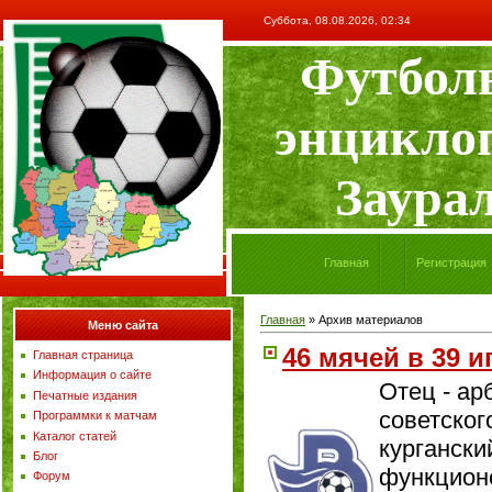
Суббота, 08.08.2026, 02:34
Футбол
энцикло
Заура
Главная
Регистрация
Главная
»
Архив материалов
Меню сайта
46 мячей в 39 и
Главная страница
Информация о сайте
Отец - ар
Печатные издания
советског
Программки к матчам
Каталог статей
кургански
Блог
функционе
Форум